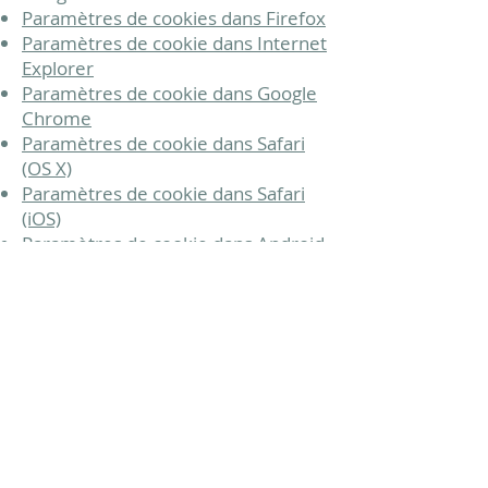
Paramètres de cookies dans Firefox
Paramètres de cookie dans Internet
Explorer
Paramètres de cookie dans Google
Chrome
Paramètres de cookie dans Safari
(OS X)
Paramètres de cookie dans Safari
(iOS)
Paramètres de cookie dans Android
Pour ne plus être suivi par Google
Analytics sur tous les sites internet,
visitez ce lien
.
Application de cette déclaration
de confidentialité
Si vous avez des questions
concernant cette déclaration,