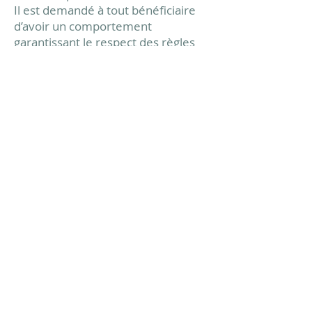
Il est demandé à tout bénéficiaire
d’avoir un comportement
garantissant le respect des règles
élémentaires de savoir vivre, de
savoir être en collectivité et au bon
déroulement des entretiens.
Chacun s’efforcera de faire preuve
en toutes circonstances de
courtoisie, de respect de l'autre, de
discrétion et de politesse.
3.7 - Propriété intellectuelle
Il est formellement interdit
d’enregistrer, photographier ou de
filmer les entretiens de bilan de
compétences ou de coaching.
La documentation pédagogique
remise lors des entretiens est
protégée au titre des droits