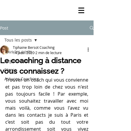
Post
Tous les posts
Tiphaine Bersot Coaching
Tous les posts
14 janv. 2020
2 min de lecture
Le coaching à distance
Organisation
vous connaissez ?
Stress
Astuces Coaching
Trouver un coach qui vous convienne 
et pas trop loin de chez vous n'est 
pas toujours facile ! Par exemple, 
vous souhaitez travailler avec moi 
mais voilà, comme vous l'avez vu 
dans les contacts je suis à Paris et 
c’est soit pas du tout votre 
arrondissement soit vous vivez 