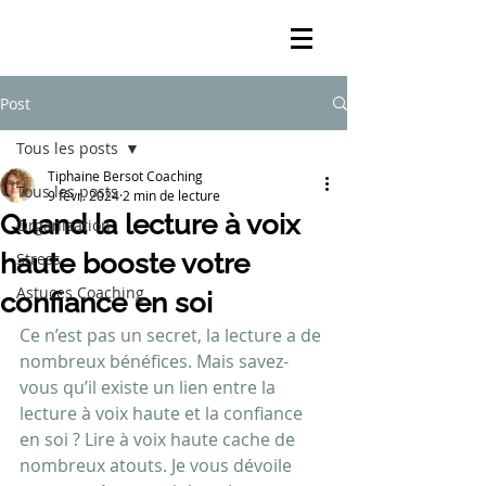
Post
Tous les posts
Tiphaine Bersot Coaching
Tous les posts
9 févr. 2024
2 min de lecture
Quand la lecture à voix
Organisation
haute booste votre
Stress
Astuces Coaching
confiance en soi
Ce n’est pas un secret, la lecture a de 
nombreux bénéfices. Mais savez-
vous qu’il existe un lien entre la 
lecture à voix haute et la confiance 
en soi ? Lire à voix haute cache de 
nombreux atouts. Je vous dévoile 