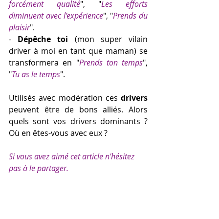
forcément qualité
", "
Les efforts 
diminuent avec l’expérience
", "
Prends du 
plaisir
".
- 
Dépêche toi 
(mon super vilain 
driver à moi en tant que maman) 
se 
transformera en "
Prends ton temps
", 
"
Tu as le temps
".
Utilisés avec mod
é
ration ces 
drivers
peuvent être de bons alli
é
s. Alors 
quels sont vos drivers dominants ? 
Où en êtes-vous avec eux ? 
Si vous avez aimé cet article 
n'hésitez 
pas à le 
partager.
N'hésitez pas à me contacter si vous 
souhaitez 
en savoir plus.
Astuces Coaching