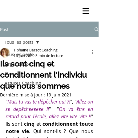
Post
Tous les posts
Tiphaine Bersot Coaching
Tous les posts
16 juin 2020
3 min de lecture
Ils sont cinq et
Organisation
conditionnent l'individu
Stress
Astuces Coaching
que nous sommes
Dernière mise à jour :
19 juin 2021
"
Mais tu vas te dépêcher oui ?!
", "
Allez on 
se dep
ê
cheeeeee !!
"  "
On va être en 
retard pour l'école, allez vite vite vite !!
"  
Ils sont 
cinq 
et 
conditionnent toute 
notre vie
. Qui sont-ils ? Que nous 